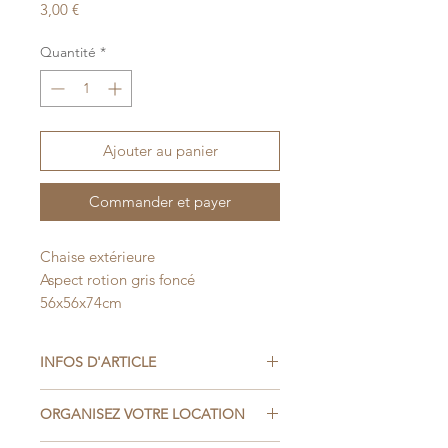
Prix
3,00 €
Quantité
*
Ajouter au panier
Commander et payer
Chaise extérieure
Aspect rotion gris foncé
56x56x74cm
INFOS D'ARTICLE
- Gris foncé
ORGANISEZ VOTRE LOCATION
- 56x56x74cm