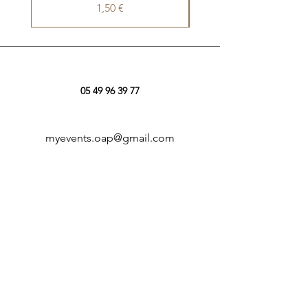
Prix
1,50 €
05 49 96 39 77
myevents.oap@gmail.com
5 imp. des Paisseaux
79100 Louzy
Nous suivre