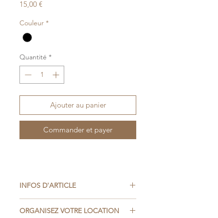
Prix
15,00 €
Couleur
*
Quantité
*
Ajouter au panier
Commander et payer
INFOS D'ARTICLE
L67 x P75 x H100 cm
ORGANISEZ VOTRE LOCATION
Assise H41 x P50 cm