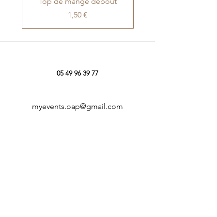
Top de mange debout
Poteaux de guida
Prix
1,50 €
05 49 96 39 77
myevents.oap@gmail.com
5 imp. des Paisseaux
79100 Louzy
Nous suivre