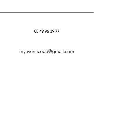
05 49 96 39 77
myevents.oap@gmail.com
5 imp. des Paisseaux
79100 Louzy
Nous suivre