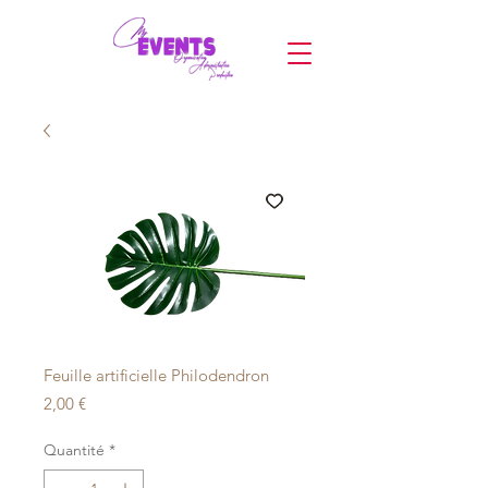
Feuille artificielle Philodendron
Prix
2,00 €
Quantité
*