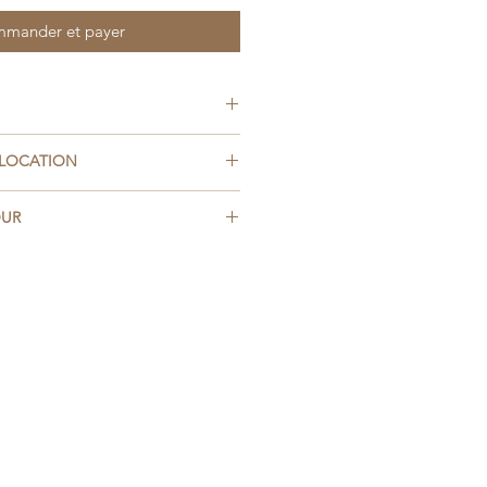
mander et payer
 LOCATION
e :
OUR
emain
 l'état (la vaisselle propre, les
week-end :
 tâches).
ation, un dédommagement
 :
ple
du prix de la location de
édent le férié
é.
vant le férié
e 10 km
e 20 km
e 30 km