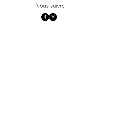
Nous suivre
Plan du site
Accueil
Bureau de production
Location
Événementiel
À propos
Conditions générales
Mentions légales
Données personnelles