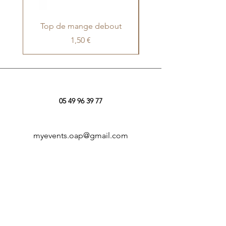
Top de mange debout
Poteaux de guida
Prix
1,50 €
05 49 96 39 77
myevents.oap@gmail.com
5 imp. des Paisseaux
79100 Louzy