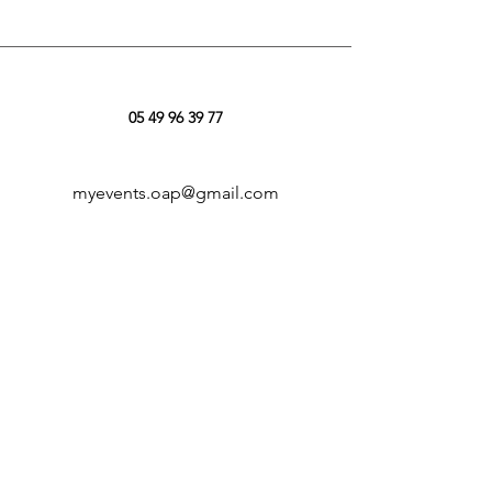
05 49 96 39 77
myevents.oap@gmail.com
5 imp. des Paisseaux
79100 Louzy
Nous suivre