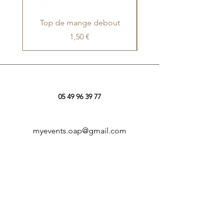
Top de mange debout
Poteaux de guida
Prix
1,50 €
05 49 96 39 77
myevents.oap@gmail.com
5 imp. des Paisseaux
79100 Louzy