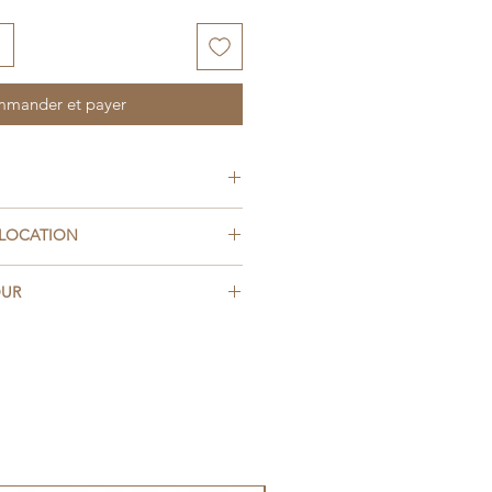
mander et payer
 LOCATION
e :
OUR
emain
 l'état (la vaisselle propre, les
week-end :
 tâches).
ation, un dédommagement
 :
ple
du prix de la location de
édent le férié
é.
vant le férié