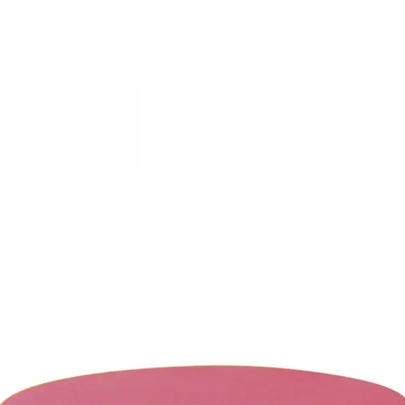
24€ dans un rayon d
48€ dans un rayon d
72€ dans un rayon d
au delà,
nous contac